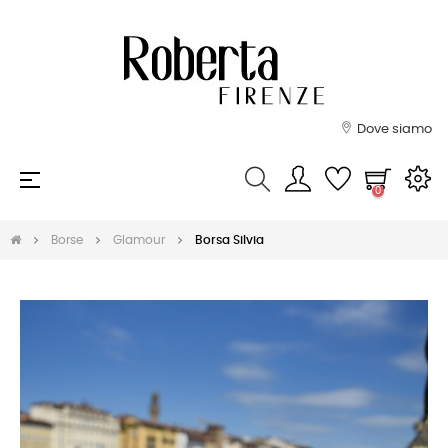
Dove siamo
navigazione
☰
0
Toggle
Borse
Glamour
Borsa Silvia