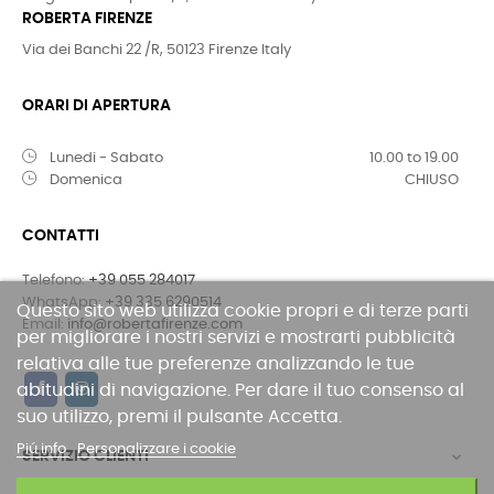
ROBERTA FIRENZE
Via dei Banchi 22 /R, 50123 Firenze Italy
ORARI DI APERTURA
Lunedi - Sabato
10.00 to 19.00
Domenica
CHIUSO
CONTATTI
Telefono:
+39 055 284017
WhatsApp:
+39 335 6290514
Questo sito web utilizza cookie propri e di terze parti
Email:
info@robertafirenze.com
per migliorare i nostri servizi e mostrarti pubblicità
relativa alle tue preferenze analizzando le tue
abitudini di navigazione. Per dare il tuo consenso al
suo utilizzo, premi il pulsante Accetta.
Piú info
Personalizzare i cookie
SERVIZIO CLIENTI
