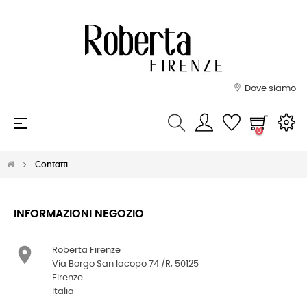
Dove siamo
navigazione
☰
0
Toggle
Contatti
INFORMAZIONI NEGOZIO

Roberta Firenze
Via Borgo San Iacopo 74 /R, 50125
Firenze
Italia