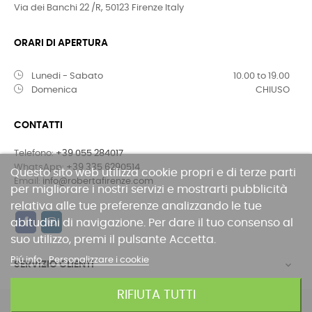
Via dei Banchi 22 /R, 50123 Firenze Italy
ORARI DI APERTURA
Lunedi - Sabato
10.00 to 19.00
Domenica
CHIUSO
CONTATTI
Telefono:
+39 055 284017
WhatsApp:
+39 335 6290514
Questo sito web utilizza cookie propri e di terze parti
Email:
info@robertafirenze.com
per migliorare i nostri servizi e mostrarti pubblicità
relativa alle tue preferenze analizzando le tue
abitudini di navigazione. Per dare il tuo consenso al
suo utilizzo, premi il pulsante Accetta.
Piú info
Personalizzare i cookie
SERVIZIO CLIENTI

RIFIUTA TUTTI